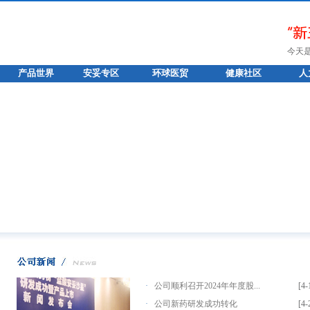
今天
产品世界
安妥专区
环球医贸
健康社区
人
·
公司顺利召开2024年年度股...
[4-
·
公司新药研发成功转化
[4-