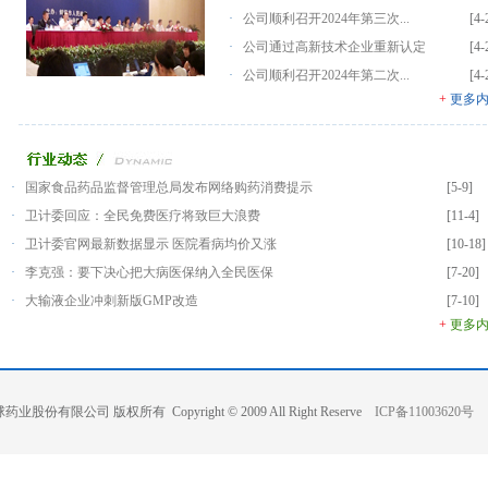
·
公司顺利召开2024年第三次...
[4-
·
公司通过高新技术企业重新认定
[4-
·
公司顺利召开2024年第二次...
[4-
+
更多
·
国家食品药品监督管理总局发布网络购药消费提示
[5-9]
·
卫计委回应：全民免费医疗将致巨大浪费
[11-4]
·
卫计委官网最新数据显示 医院看病均价又涨
[10-18]
·
李克强：要下决心把大病医保纳入全民医保
[7-20]
·
大输液企业冲刺新版GMP改造
[7-10]
+
更多
业股份有限公司 版权所有 Copyright © 2009 All Right Reserve
ICP备11003620号