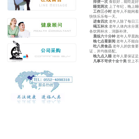
排便一次
食欲好，能吃是好
睡觉两次
上了年纪，晚上睡
工作三小时
老年人不能闲着
快快乐乐每一天。
进食四次
老年人除了每日三
喝五杯水
老年人体内水分逐
各饮两杯水，润肠补津。
晨练六十分钟
老年人早晨跑
晚七点看新闻
老年人不能自
吃八类食品
老年人的饮食要
证，并均衡搭配。
晚九点入睡
老年人要保证足
凡事不苛求十全十美
世上不