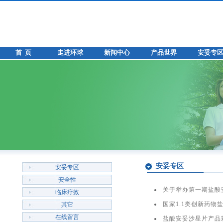
首 页
走进环球
新闻中心
产品世界
安妥专
安妥专区
安妥专区
安全性
关于举办第一期盐酸
临床疗效
国家1.1类创新药物
其它
在线留言
盐酸安妥沙星片产品