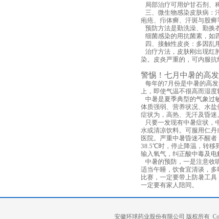
局部治疗可用炉甘石剂、稀
三、微生物感染皮肤病：汗
疱疮、疖体癣、汗斑与股癣
预防方法是勤洗澡、勤换
细菌感染的用抗菌素，如四
四、接触性皮炎：多因乱用
治疗方法，皮肤刚出现红肿
染。皮炎严重的，可内服抗
警惕！七月中暑的高发
每年的7月份是中暑的高发
上，即使气温不很高而湿度
中暑是夏季典型的气象过敏
体质强弱、营养状况、水盐
症状为，高热、无汗及昏迷
只要一发现有中暑症状，中
水或清凉饮料。可服用仁丹
医院。严重中暑昏迷不醒者
38.5℃时，停止降温，
输入氧气，纠正酸中毒及电
中暑的预防，一是注意收听
适当午睡，饮食宜清谈，多
比赛，一定要带上防暑工具
一定要有家人陪同。
安徽环球药业股份有限公司 版权所有 Copyright 