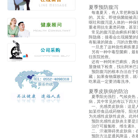
夏季预防腹泻
每逢夏天，有人常把剩饭菜
的。其实，即使病菌能被高
呕吐和腹泻是人体的一种保
重者用抗生素类药物，甚至
常见的腹泻是由痢疾杆菌引
阵隐痛；接着会出现频繁的
有黏液的脓血，泻的次数增
一旦患了这种急性痢疾要及
另有一种中毒型菌痢，最初
往医院抢救。
还有一种阿米巴痢疾，粪便
显微镜下检查，找出阿米巴
预防腹泻的根本办法在于饮
藏；如果食物腐败变质，就
吃果蔬一定要消毒洗净。
夏季皮肤病的防治
夏季阳光强烈，气候炎热，
病，其中常见的有以下四大
一、光感类皮肤病：这是人
如某些食品或药物等。阳光
为光感性皮肤性皮炎。此外
预防光感性皮肤炎主要是
治疗可服氯喹、维生素B、
二、汗液障碍类皮肤病：在
预防方法是通风降温，衣